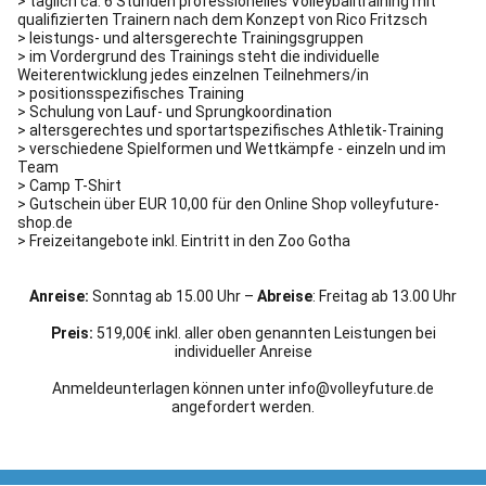
> täglich ca. 6 Stunden professionelles Volleyballtraining mit
qualifizierten Trainern nach dem Konzept von Rico Fritzsch
> leistungs- und altersgerechte Trainingsgruppen
> im Vordergrund des Trainings steht die individuelle
Weiterentwicklung jedes einzelnen Teilnehmers/in
> positionsspezifisches Training
> Schulung von Lauf- und Sprungkoordination
> altersgerechtes und sportartspezifisches Athletik-Training
> verschiedene Spielformen und Wettkämpfe - einzeln und im
Team
> Camp T-Shirt
> Gutschein über EUR 10,00 für den Online Shop volleyfuture-
shop.de
> Freizeitangebote inkl. Eintritt in den Zoo Gotha
Anreise:
Sonntag ab 15.00 Uhr –
Abreise
: Freitag ab 13.00 Uhr
Preis:
519,00€ inkl. aller oben genannten Leistungen bei
individueller Anreise
Anmeldeunterlagen können unter
info@volleyfuture.de
angefordert werden.